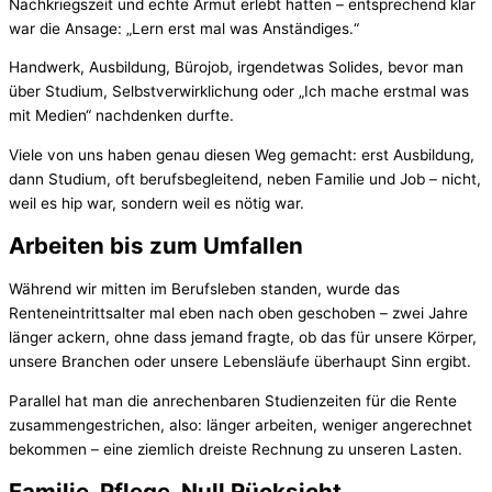
Nachkriegszeit und echte Armut erlebt hatten – entsprechend klar
war die Ansage: „Lern erst mal was Anständiges.“
Handwerk, Ausbildung, Bürojob, irgendetwas Solides, bevor man
über Studium, Selbstverwirklichung oder „Ich mache erstmal was
mit Medien“ nachdenken durfte.
Viele von uns haben genau diesen Weg gemacht: erst Ausbildung,
dann Studium, oft berufsbegleitend, neben Familie und Job – nicht,
weil es hip war, sondern weil es nötig war.
Arbeiten bis zum Umfallen
Während wir mitten im Berufsleben standen, wurde das
Renteneintrittsalter mal eben nach oben geschoben – zwei Jahre
länger ackern, ohne dass jemand fragte, ob das für unsere Körper,
unsere Branchen oder unsere Lebensläufe überhaupt Sinn ergibt.
Parallel hat man die anrechenbaren Studienzeiten für die Rente
zusammengestrichen, also: länger arbeiten, weniger angerechnet
bekommen – eine ziemlich dreiste Rechnung zu unseren Lasten.
Familie, Pflege, Null Rücksicht