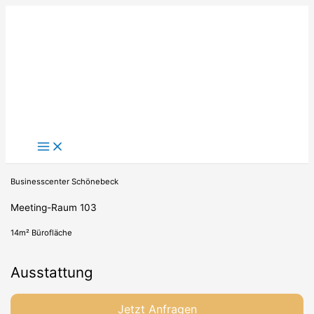
Zum
Inhalt
springen
Businesscenter Schönebeck
Meeting-Raum 103
14m² Bürofläche
Ausstattung
Jetzt Anfragen